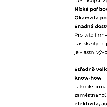
dostačující. 
Nízká pořizo
Okamžitá po
Snadná dost
Pro tyto firm
čas složitými
je vlastní v
Středně velké
know-how
Jakmile firma 
zaměstnanců, 
efektivita, 