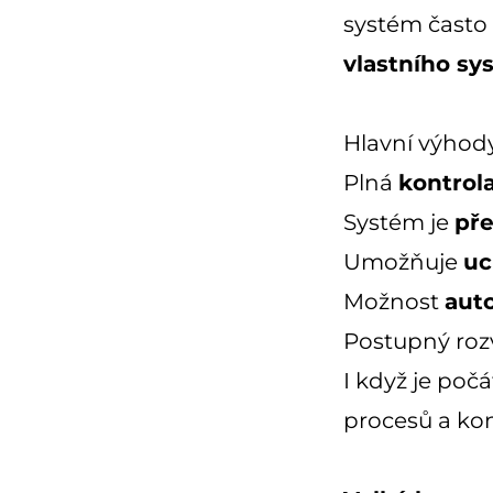
systém často 
vlastního sy
Hlavní výhody
Plná
kontrol
Systém je
pře
Umožňuje
uc
Možnost
auto
Postupný roz
I když je počá
procesů a kon