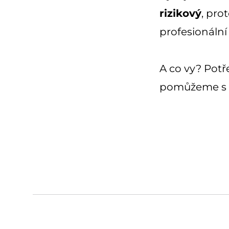
rizikový
, pro
profesionáln
A co vy? Potř
pomůžeme s 