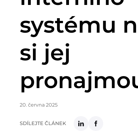
systému 
si jej
pronajmo
20. června 2025
SDÍLEJTE ČLÁNEK