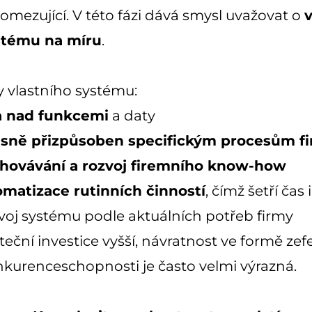
omezující. V této fázi dává smysl uvažovat o
v
stému na míru
.
 vlastního systému:
a nad funkcemi
a daty
sně přizpůsoben specifickým procesům f
hovávání a rozvoj firemního know-how
matizace rutinních činností
, čímž šetří čas 
voj systému podle aktuálních potřeb firmy
teční investice vyšší, návratnost ve formě zef
kurenceschopnosti je často velmi výrazná.