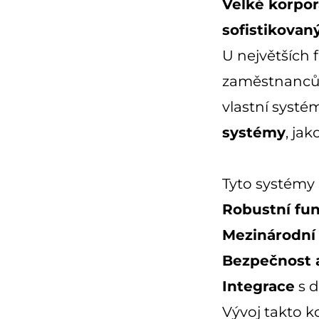
Velké korpor
sofistikovan
U největších 
zaměstnanců 
vlastní systé
systémy
, ja
Tyto systémy 
Robustní fun
Mezinárodní 
Bezpečnost a
Integrace
s d
Vývoj takto 