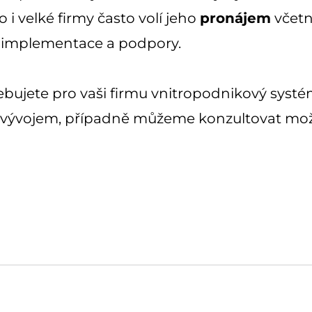
to i velké firmy často volí jeho
pronájem
včet
í implementace a podpory.
ebujete pro vaši firmu vnitropodnikový syst
vývojem, případně můžeme
konzultovat mož