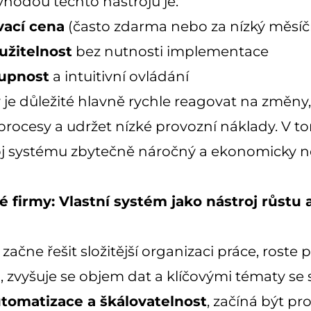
Výhodou těchto nástrojů je:
vací cena
(často zdarma nebo za nízký měsíč
užitelnost
bez nutnosti implementace
upnost
a intuitivní ovládání
y je důležité hlavně rychle reagovat na změny
 procesy a udržet nízké provozní náklady. V 
ývoj systému zbytečně náročný a ekonomicky 
 firmy: Vlastní systém jako nástroj růstu a
začne řešit složitější organizaci práce, roste 
zvyšuje se objem dat a klíčovými tématy se s
automatizace a škálovatelnost
, začíná být pr