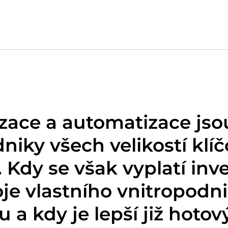
izace a automatizace js
niky všech velikostí klí
 Kdy se však vyplatí inv
je vlastního vnitropodn
 a kdy je lepší již hotov