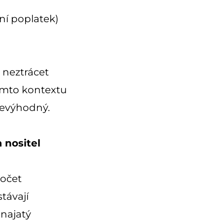
ní poplatek)
, neztrácet
tomto kontextu
nevýhodný.
 nositel
počet
távají
onajatý