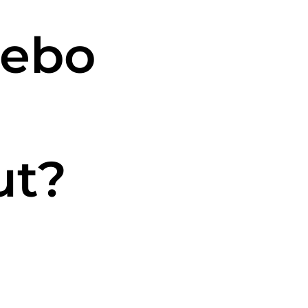
nebo
ut?