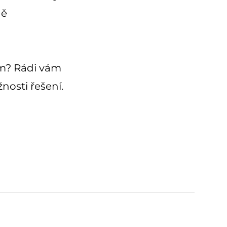
ně
ém? Rádi vám
nosti řešení
.