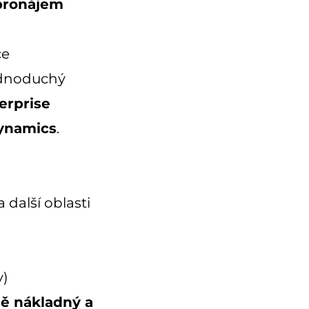
 pronájem
ce
ednoduchý
erprise
Dynamics
.
 další oblasti
y)
ě nákladný a