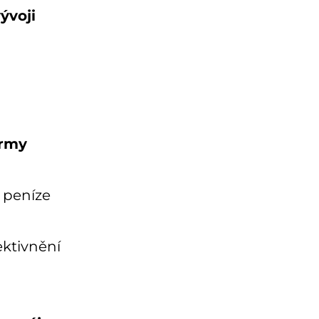
ývoji
irmy
i peníze
ektivnění