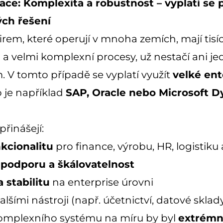
ace: Komplexita a robustnost – vyplatí se
ých řešení
firem, které operují v mnoha zemích, mají tisí
a velmi komplexní procesy, už nestačí ani j
m. V tomto případě se vyplatí využít
velké ent
ko je například
SAP, Oracle nebo Microsoft 
přinášejí:
kcionalitu
pro finance, výrobu, HR, logistiku a
podporu a škálovatelnost
 stabilitu
na enterprise úrovni
alšími nástroji (např. účetnictví, datové sklad
komplexního systému na míru by byl
extrémn