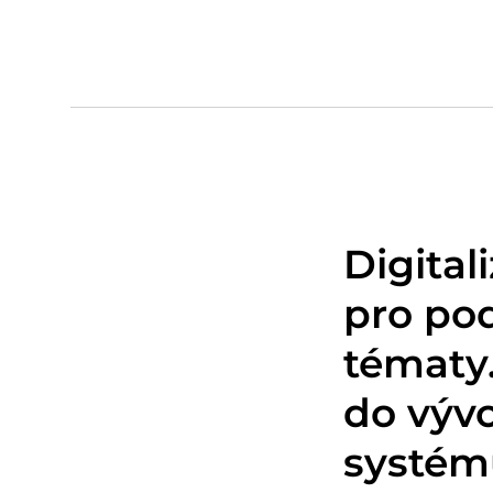
Digital
pro pod
tématy.
do vývo
systému