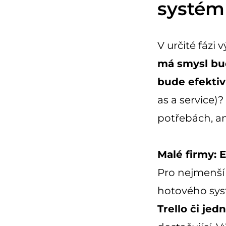
systém
V určité fázi
má smysl bud
bude efektiv
as a service)?
potřebách, am
Malé firmy: 
Pro nejmenší 
hotového sys
Trello či j