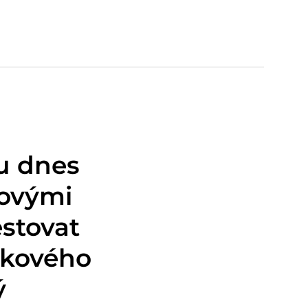
ou dnes
čovými
estovat
ikového
ý