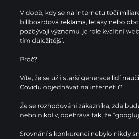
V době, kdy se na internetu točí miliard
billboardová reklama, letáky nebo obc
pozbývají významu, je role kvalitní web
tím důležitější.

Proč?

Víte, že se už i starší generace lidí nauč
Covidu objednávat na internetu?

Že se rozhodování zákazníka, zda bude 
nebo nikoliv, odehrává tak, že “googluje
Srovnání s konkurencí nebylo nikdy sna