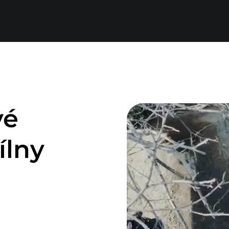
vé
ílny