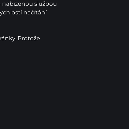
s nabízenou službou 
chlosti načítání 
ánky. Protože 