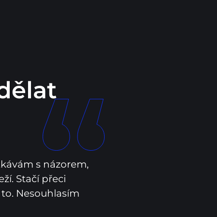
dělat
tkávám s názorem, 
í. Stačí přeci 
 to. Nesouhlasím 