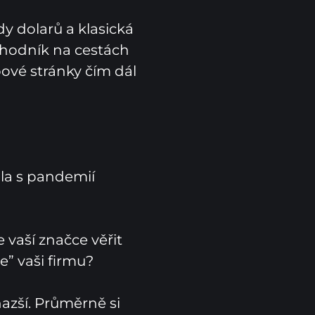
y dolarů a klasická 
hodník na cestách 
ové stránky čím dál 
ila s pandemií 
vaší značce věřit 
” vaši firmu?

zší. Průměrně si 