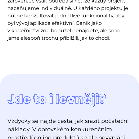
zároveň. Je však potřeba si říct, že každý projekt
naceňujeme individuálně. U každého projektu je
nutné konzultovat jednotlivé funkcionality, aby
byl vývoj aplikace efektivní. Ceník jako
v kadeřnictví zde bohužel nenajdete, ale snad
jsme alespoň trochu přiblížili, jak to chodí.
Jde to i levněji?
Vždycky se najde cesta, jak srazit počáteční
náklady. V obrovském konkurenčním
prostředí online produktů se ale nevyplácí