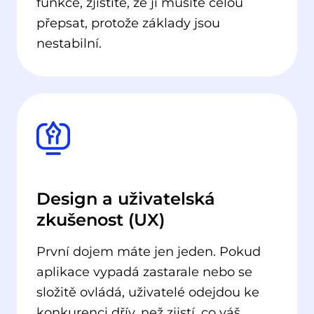
funkce, zjistíte, že ji musíte celou
přepsat, protože základy jsou
nestabilní.
Design a uživatelská
zkušenost (UX)
První dojem máte jen jeden. Pokud
aplikace vypadá zastarale nebo se
složitě ovládá, uživatelé odejdou ke
konkurenci dřív, než zjistí, co váš