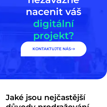
nacenit váš
digitální
projekt?
KONTAKTUJTE NÁS
Jaké jsou nejčastější
důvody prodražování