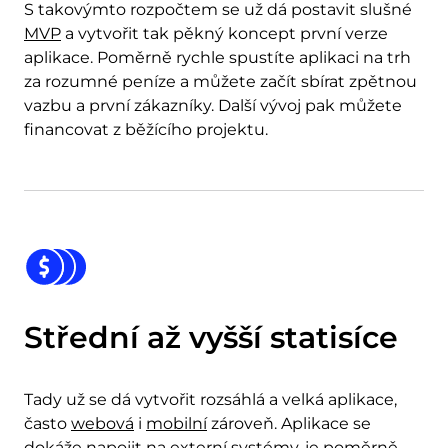
S takovýmto rozpočtem se už dá postavit slušné
MVP
a vytvořit tak pěkný koncept první verze
aplikace. Poměrně rychle spustíte aplikaci na trh
za rozumné peníze a můžete začít sbírat zpětnou
vazbu a první zákazníky. Další vývoj pak můžete
financovat z běžícího projektu.
Střední až vyšší statisíce
Tady už se dá vytvořit rozsáhlá a velká aplikace,
často
webová
i
mobilní
zároveň. Aplikace se
dokáže napojit na externí systémy, je poměrně